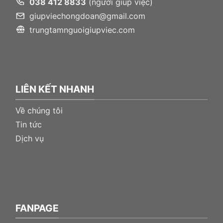
038 412 8833
(người giúp việc)
giupviechongdoan@gmail.com
trungtamnguoigiupviec.com
LIÊN KẾT NHANH
Về chúng tôi
Tin tức
Dịch vụ
FANPAGE