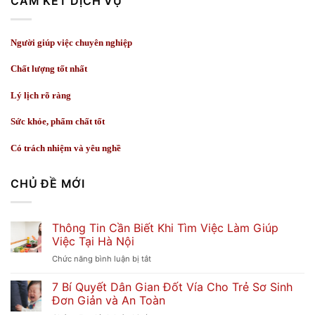
CAM KẾT DỊCH VỤ
Người giúp việc chuyên nghiệp
Chất lượng tốt nhất
Lý lịch rõ ràng
Sức khỏe, phẩm chất tốt
Có trách nhiệm và yêu nghề
CHỦ ĐỀ MỚI
Thông Tin Cần Biết Khi Tìm Việc Làm Giúp
Việc Tại Hà Nội
ở
Chức năng bình luận bị tắt
Thông
7 Bí Quyết Dân Gian Đốt Vía Cho Trẻ Sơ Sinh
Tin
Đơn Giản và An Toàn
Cần
Biết