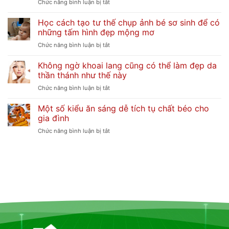
ở
Chức năng bình luận bị tắt
Khi
7
Tìm
Học cách tạo tư thế chụp ảnh bé sơ sinh để có
Bí
Việc
những tấm hình đẹp mộng mơ
Quyết
Làm
Dân
ở
Chức năng bình luận bị tắt
Giúp
Gian
Học
Việc
Đốt
Không ngờ khoai lang cũng có thể làm đẹp da
cách
Tại
Vía
thần thánh như thế này
tạo
Hà
Cho
tư
Nội
ở
Chức năng bình luận bị tắt
Trẻ
thế
Không
Sơ
chụp
Một số kiểu ăn sáng dễ tích tụ chất béo cho
ngờ
Sinh
ảnh
gia đình
khoai
Đơn
bé
lang
Giản
ở
Chức năng bình luận bị tắt
sơ
cũng
và
Một
sinh
có
An
số
để
thể
Toàn
kiểu
có
làm
ăn
những
đẹp
sáng
tấm
da
dễ
hình
thần
tích
đẹp
thánh
tụ
mộng
như
chất
mơ
thế
béo