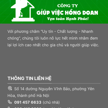
này
cho
gia
đình
Với phương châm "Uy tín - Chất lượng - Nhanh
chóng", chúng tôi luôn nỗ lực hết mình nhằm đem
lại lợi ích cao nhất cho gia chủ và người giúp việc.
THÔNG TIN LIÊN HỆ
Số 14 đường Nguyễn Vĩnh Bảo, phường Yên
Hòa, thành phố Hà Nội
091 457 6633
(chủ nhà)