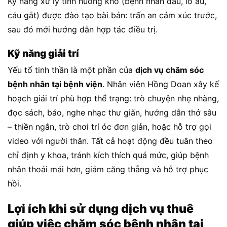
Kỹ năng xử lý tình huống khó (bệnh nhân đau, lo âu,
cáu gắt) được đào tạo bài bản: trấn an cảm xúc trước,
sau đó mới hướng dẫn hợp tác điều trị.
Kỹ năng giải trí
Yếu tố tinh thần là một phần của
dịch vụ chăm sóc
bệnh nhân tại bệnh viện
. Nhân viên Hồng Doan xây kế
hoạch giải trí phù hợp thể trạng: trò chuyện nhẹ nhàng,
đọc sách, báo, nghe nhạc thư giãn, hướng dẫn thở sâu
– thiền ngắn, trò chơi trí óc đơn giản, hoặc hỗ trợ gọi
video với người thân. Tất cả hoạt động đều tuân theo
chỉ định y khoa, tránh kích thích quá mức, giúp bệnh
nhân thoải mái hơn, giảm căng thẳng và hỗ trợ phục
hồi.
Lợi ích khi sử dụng dịch vụ thuê
giúp việc chăm sóc bệnh nhân tại