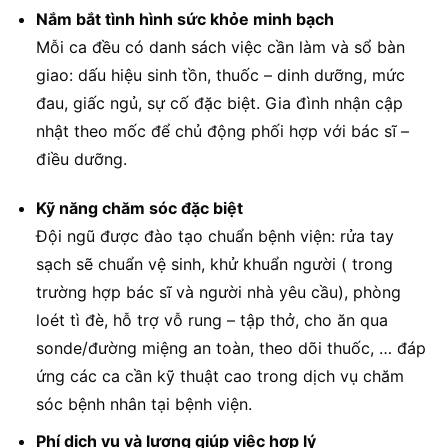
Nắm bắt tình hình sức khỏe minh bạch
Mỗi ca đều có danh sách việc cần làm và sổ bàn
giao: dấu hiệu sinh tồn, thuốc – dinh dưỡng, mức
đau, giấc ngủ, sự cố đặc biệt. Gia đình nhận cập
nhật theo mốc để chủ động phối hợp với bác sĩ –
điều dưỡng.
Kỹ năng chăm sóc đặc biệt
Đội ngũ được đào tạo chuẩn bệnh viện: rửa tay
sạch sẽ chuẩn vệ sinh, khử khuẩn người ( trong
trường hợp bác sĩ và người nhà yêu cầu), phòng
loét tì đè, hỗ trợ vỗ rung – tập thở, cho ăn qua
sonde/đường miệng an toàn, theo dõi thuốc, … đáp
ứng các ca cần kỹ thuật cao trong dịch vụ chăm
sóc bệnh nhân tại bệnh viện.
Phí dịch vụ và lương giúp việc hợp lý