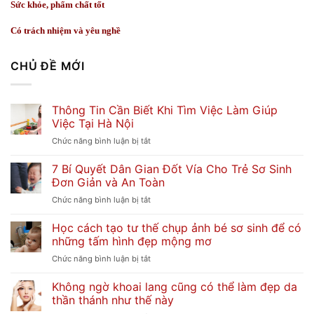
Sức khỏe, phẩm chất tốt
Có trách nhiệm và yêu nghề
CHỦ ĐỀ MỚI
Thông Tin Cần Biết Khi Tìm Việc Làm Giúp
Việc Tại Hà Nội
ở
Chức năng bình luận bị tắt
Thông
7 Bí Quyết Dân Gian Đốt Vía Cho Trẻ Sơ Sinh
Tin
Đơn Giản và An Toàn
Cần
Biết
ở
Chức năng bình luận bị tắt
Khi
7
Tìm
Học cách tạo tư thế chụp ảnh bé sơ sinh để có
Bí
Việc
những tấm hình đẹp mộng mơ
Quyết
Làm
Dân
ở
Chức năng bình luận bị tắt
Giúp
Gian
Học
Việc
Đốt
Không ngờ khoai lang cũng có thể làm đẹp da
cách
Tại
Vía
thần thánh như thế này
tạo
Hà
Cho
tư
Nội