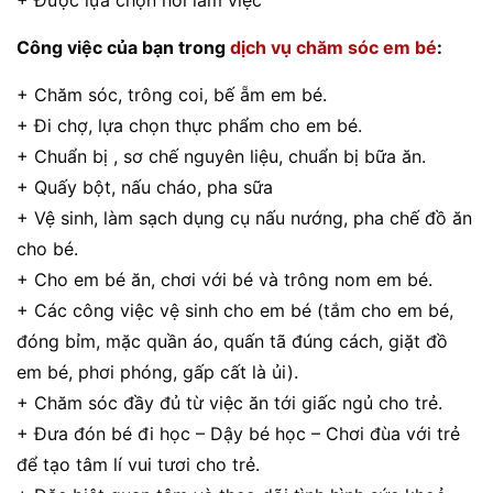
+ Được lựa chọn nơi làm việc
Công việc của bạn trong
dịch vụ chăm sóc em bé
:
+ Chăm sóc, trông coi, bế ẵm em bé.
+ Đi chợ, lựa chọn thực phẩm cho em bé.
+ Chuẩn bị , sơ chế nguyên liệu, chuẩn bị bữa ăn.
+ Quấy bột, nấu cháo, pha sữa
+ Vệ sinh, làm sạch dụng cụ nấu nướng, pha chế đồ ăn
cho bé.
+ Cho em bé ăn, chơi với bé và trông nom em bé.
+ Các công việc vệ sinh cho em bé (tắm cho em bé,
đóng bỉm, mặc quần áo, quấn tã đúng cách, giặt đồ
em bé, phơi phóng, gấp cất là ủi).
+ Chăm sóc đầy đủ từ việc ăn tới giấc ngủ cho trẻ.
+ Đưa đón bé đi học – Dậy bé học – Chơi đùa với trẻ
để tạo tâm lí vui tươi cho trẻ.