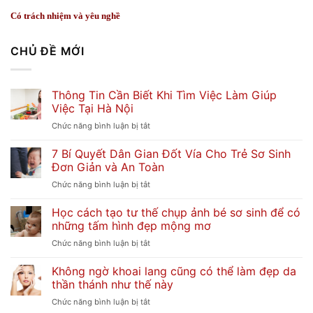
Có trách nhiệm và yêu nghề
CHỦ ĐỀ MỚI
Thông Tin Cần Biết Khi Tìm Việc Làm Giúp
Việc Tại Hà Nội
ở
Chức năng bình luận bị tắt
Thông
7 Bí Quyết Dân Gian Đốt Vía Cho Trẻ Sơ Sinh
Tin
Đơn Giản và An Toàn
Cần
Biết
ở
Chức năng bình luận bị tắt
Khi
7
Tìm
Học cách tạo tư thế chụp ảnh bé sơ sinh để có
Bí
Việc
những tấm hình đẹp mộng mơ
Quyết
Làm
Dân
ở
Chức năng bình luận bị tắt
Giúp
Gian
Học
Việc
Đốt
Không ngờ khoai lang cũng có thể làm đẹp da
cách
Tại
Vía
thần thánh như thế này
tạo
Hà
Cho
tư
Nội
ở
Chức năng bình luận bị tắt
Trẻ
thế