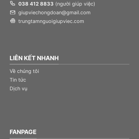
038 412 8833
(người giúp việc)
giupviechongdoan@gmail.com
trungtamnguoigiupviec.com
LIÊN KẾT NHANH
Về chúng tôi
Tin tức
Dịch vụ
FANPAGE