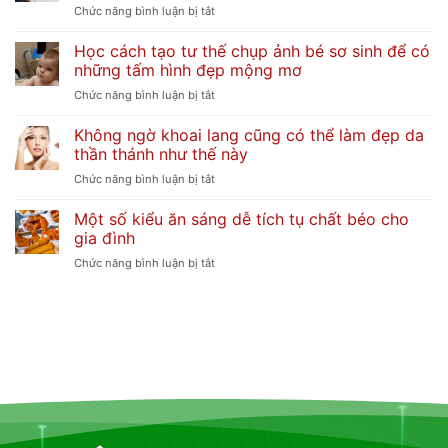
Biết
ở
Chức năng bình luận bị tắt
Khi
7
Tìm
Học cách tạo tư thế chụp ảnh bé sơ sinh để có
Bí
Việc
những tấm hình đẹp mộng mơ
Quyết
Làm
Dân
ở
Chức năng bình luận bị tắt
Giúp
Gian
Học
Việc
Đốt
Không ngờ khoai lang cũng có thể làm đẹp da
cách
Tại
Vía
thần thánh như thế này
tạo
Hà
Cho
tư
Nội
ở
Chức năng bình luận bị tắt
Trẻ
thế
Không
Sơ
chụp
Một số kiểu ăn sáng dễ tích tụ chất béo cho
ngờ
Sinh
ảnh
gia đình
khoai
Đơn
bé
lang
Giản
ở
Chức năng bình luận bị tắt
sơ
cũng
và
Một
sinh
có
An
số
để
thể
Toàn
kiểu
có
làm
ăn
những
đẹp
sáng
tấm
da
dễ
hình
thần
tích
đẹp
thánh
tụ
mộng
như
chất
mơ
thế