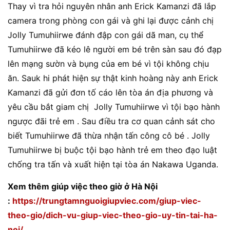
Thay vì tra hỏi nguyên nhân anh Erick Kamanzi đã lắp
camera trong phòng con gái và ghi lại được cảnh chị
Jolly Tumuhiirwe đánh đập con gái dã man, cụ thể
Tumuhiirwe đã kéo lê người em bé trên sàn sau đó đạp
lên mạng sườn và bụng của em bé vì tội không chịu
ăn. Sauk hi phát hiện sự thật kinh hoàng này anh Erick
Kamanzi đã gửi đơn tố cáo lên tòa án địa phương và
yêu cầu bắt giam chị Jolly Tumuhiirwe vì tội bạo hành
ngược đãi trẻ em . Sau điều tra cơ quan cảnh sát cho
biết Tumuhiirwe đã thừa nhận tấn công cô bé . Jolly
Tumuhiirwe bị buộc tội bạo hành trẻ em theo đạo luật
chống tra tấn và xuất hiện tại tòa án Nakawa Uganda.
Xem thêm giúp việc theo giờ ở Hà Nội
:
https://trungtamnguoigiupviec.com/giup-viec-
theo-gio/dich-vu-giup-viec-theo-gio-uy-tin-tai-ha-
noi/