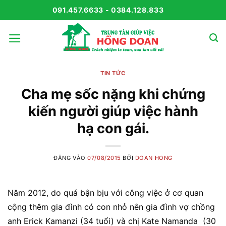
Bỏ
091.457.6633 - 0384.128.833
qua
nội
dung
TIN TỨC
Cha mẹ sốc nặng khi chứng
kiến người giúp việc hành
hạ con gái.
ĐĂNG VÀO
07/08/2015
BỞI
DOAN HONG
Năm 2012, do quá bận bịu với công việc ở cơ quan
cộng thêm gia đình có con nhỏ nên gia đình vợ chồng
anh Erick Kamanzi (34 tuổi) và chị Kate Namanda (30