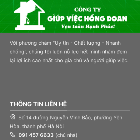
béo
này
cho
gia
đình
Với phương châm "Uy tín - Chất lượng - Nhanh
chóng", chúng tôi luôn nỗ lực hết mình nhằm đem
lại lợi ích cao nhất cho gia chủ và người giúp việc.
THÔNG TIN LIÊN HỆ
Số 14 đường Nguyễn Vĩnh Bảo, phường Yên
Hòa, thành phố Hà Nội
091 457 6633
(chủ nhà)